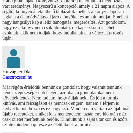
Hadd gratuláljak a könyvhöz! A kitartó kutatómunka meghozta a
várt eredményt. Nagyszerű a koncepció, amely a 21 napra alapoz. A
segítő, könnyen áttekinthető táblázatok mellett, a könyv alaposan
taglalja a életmódváltással járó előnyöket és annak módját. Emellett
nagy hangsúlyt kap a lelki támogatás, megerősítés. Azt gondolom,
hogy ez a könyv nem csak útmutató, de kapaszkodó is lehet
azoknak, akik nem tudják, hogy induljanak el a változtatás rögös
útján.
Hutvágner Dia
Gasztrozseni.hu
Már régóta érlelődik bennünk a gondolat, hogy valamit tennünk
kéne az egészségesebb életért, azonban a gondolatokat nem
követték tettek. Nem tudtam, hogy álljak neki. És jött a turmix
kihívás, ami felcsigázott és nemcsak engem, hanem a férjem is
kedvet kapott hozzá és ez nagy szó. Minden nap vártam az újabbnál
újabb recepteket, amiket le is mentegettem, aztán egy idő után már
csak ötletet merítettünk belőle. Elindultunk a saját utunkon és azóta
szinte minden nap része az életünknek a turmix.