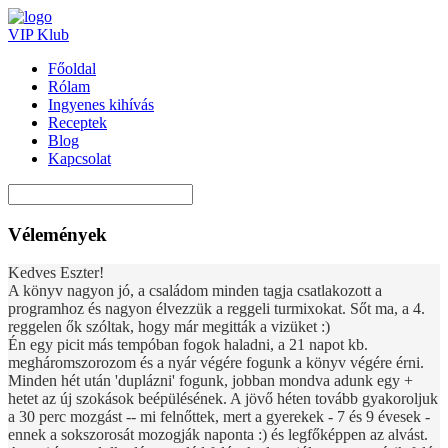
VIP Klub
Főoldal
Rólam
Ingyenes kihívás
Receptek
Blog
Kapcsolat
Vélemények
Kedves Eszter!
A könyv nagyon jó, a családom minden tagja csatlakozott a
programhoz és nagyon élvezzük a reggeli turmixokat. Sőt ma, a 4.
reggelen ők szóltak, hogy már megitták a vizüket :)
Én egy picit más tempóban fogok haladni, a 21 napot kb.
megháromszorozom és a nyár végére fogunk a könyv végére érni.
Minden hét után 'duplázni' fogunk, jobban mondva adunk egy +
hetet az új szokások beépülésének. A jövő héten tovább gyakoroljuk
a 30 perc mozgást -- mi felnőttek, mert a gyerekek - 7 és 9 évesek -
ennek a sokszorosát mozogják naponta :) és legfőképpen az alvást.