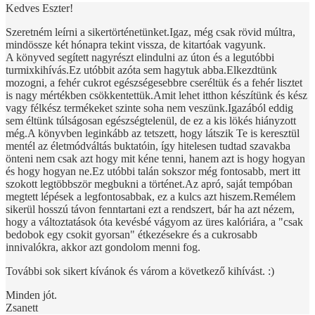
Kedves Eszter!
Szeretném leírni a sikertörténetünket.Igaz, még csak rövid múltra,
mindössze két hónapra tekint vissza, de kitartóak vagyunk.
A könyved segített nagyrészt elindulni az úton és a legutóbbi
turmixkihívás.Ez utóbbit azóta sem hagytuk abba.Elkezdtünk
mozogni, a fehér cukrot egészségesebbre cseréltük és a fehér lisztet
is nagy mértékben csökkentettük.Amit lehet itthon készítünk és kész
vagy félkész termékeket szinte soha nem veszünk.Igazából eddig
sem éltünk túlságosan egészségtelenül, de ez a kis lökés hiányzott
még.A könyvben leginkább az tetszett, hogy látszik Te is keresztül
mentél az életmódváltás buktatóin, így hitelesen tudtad szavakba
önteni nem csak azt hogy mit kéne tenni, hanem azt is hogy hogyan
és hogy hogyan ne.Ez utóbbi talán sokszor még fontosabb, mert itt
szokott legtöbbször megbukni a történet.Az apró, saját tempóban
megtett lépések a legfontosabbak, ez a kulcs azt hiszem.Remélem
sikerül hosszú távon fenntartani ezt a rendszert, bár ha azt nézem,
hogy a változtatások óta kevésbé vágyom az üres kalóriára, a "csak
bedobok egy csokit gyorsan" étkezésekre és a cukrosabb
innivalókra, akkor azt gondolom menni fog.
További sok sikert kívánok és várom a következő kihívást. :)
Minden jót.
Zsanett