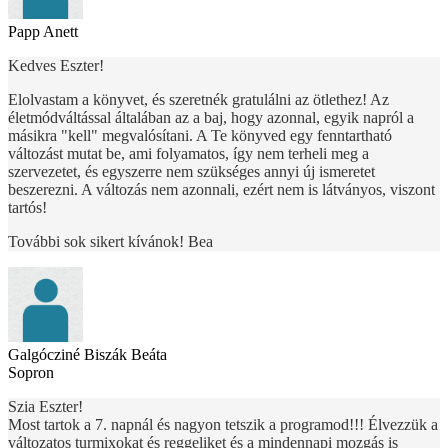
Papp Anett
Kedves Eszter!
Elolvastam a könyvet, és szeretnék gratulálni az ötlethez! Az
életmódváltással általában az a baj, hogy azonnal, egyik napról a
másikra "kell" megvalósítani. A Te könyved egy fenntartható
változást mutat be, ami folyamatos, így nem terheli meg a
szervezetet, és egyszerre nem szükséges annyi új ismeretet
beszerezni. A változás nem azonnali, ezért nem is látványos, viszont
tartós!
További sok sikert kívánok! Bea
Galgócziné Biszák Beáta
Sopron
Szia Eszter!
Most tartok a 7. napnál és nagyon tetszik a programod!!! Élvezzük a
változatos turmixokat és reggeliket és a mindennapi mozgás is