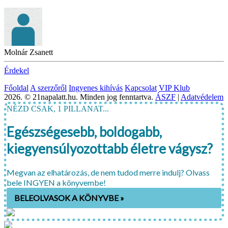
Molnár Zsanett
Érdekel
Főoldal
A szerzőről
Ingyenes kihívás
Kapcsolat
VIP Klub
2026. © 21napalatt.hu. Minden jog fenntartva.
ÁSZF
|
Adatvédelem
NÉZD CSAK, 1 PILLANAT...
Egészségesebb, boldogabb,
kiegyensúlyozottabb életre vágysz?
Megvan az elhatározás, de nem tudod merre indulj? Olvass
bele INGYEN a könyvembe!
BELEOLVASOK A KÖNYVBE »