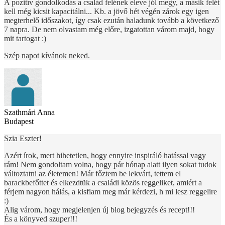
A pozitív gondolkodás a család felének eleve jól megy, a másik felét
kell még kicsit kapacitálni... Kb. a jövő hét végén zárok egy igen
megterhelő időszakot, így csak ezután haladunk tovább a következő
7 napra. De nem olvastam még előre, izgatottan várom majd, hogy
mit tartogat :)
Szép napot kívánok neked.
Szathmári Anna
Budapest
Szia Eszter!
Azért írok, mert hihetetlen, hogy ennyire inspiráló hatással vagy
rám! Nem gondoltam volna, hogy pár hónap alatt ilyen sokat tudok
változtatni az életemen! Már főztem be lekvárt, tettem el
barackbefőttet és elkezdtük a családi közös reggeliket, amiért a
férjem nagyon hálás, a kisfiam meg már kérdezi, h mi lesz reggelire
:)
Alig várom, hogy megjelenjen új blog bejegyzés és recept!!!
És a könyved szuper!!!