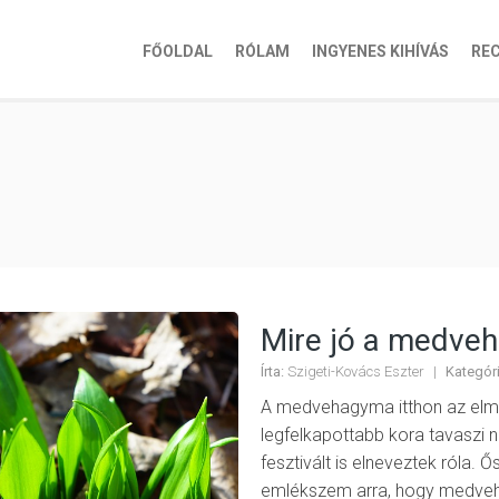
FŐOLDAL
RÓLAM
INGYENES KIHÍVÁS
RE
Mire jó a medve
Írta:
Szigeti-Kovács Eszter
|
Kategóri
A medvehagyma itthon az elmú
legfelkapottabb kora tavaszi 
fesztivált is elneveztek róla. 
emlékszem arra, hogy medve