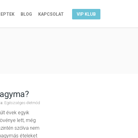
CEPTEK
BLOG
KAPCSOLAT
VIP KLUB
hagyma?
a:
Egészséges életmód
lt évek egyik
növénye lett, még
Őszintén szólva nem
hagymás ételeket